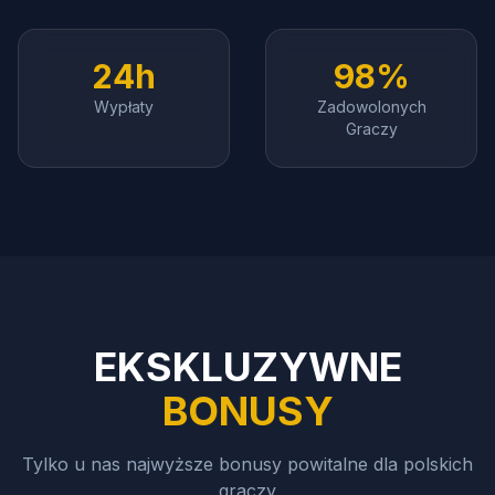
24h
98%
Wypłaty
Zadowolonych
Graczy
EKSKLUZYWNE
BONUSY
Tylko u nas najwyższe bonusy powitalne dla polskich
graczy