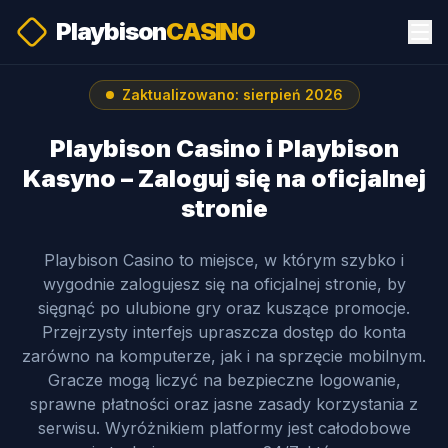
Playbison
CASINO
Zaktualizowano: sierpień 2026
Playbison Casino i Playbison
Kasyno – Zaloguj się na oficjalnej
stronie
Playbison Casino to miejsce, w którym szybko i
wygodnie zalogujesz się na oficjalnej stronie, by
sięgnąć po ulubione gry oraz kuszące promocje.
Przejrzysty interfejs upraszcza dostęp do konta
zarówno na komputerze, jak i na sprzęcie mobilnym.
Gracze mogą liczyć na bezpieczne logowanie,
sprawne płatności oraz jasne zasady korzystania z
serwisu. Wyróżnikiem platformy jest całodobowe