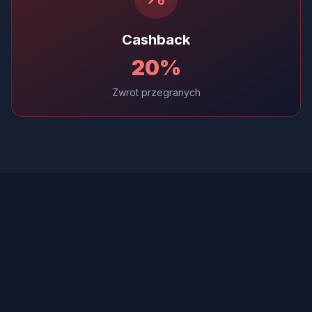
Cashback
20%
Zwrot przegranych