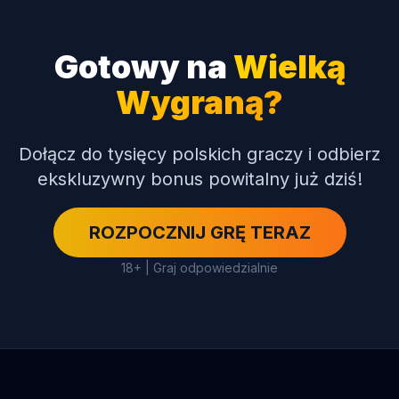
Gotowy na
Wielką
Wygraną?
Dołącz do tysięcy polskich graczy i odbierz
ekskluzywny bonus powitalny już dziś!
ROZPOCZNIJ GRĘ TERAZ
18+ | Graj odpowiedzialnie