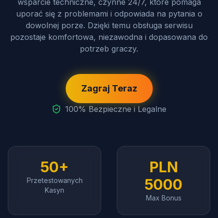
wsparcie techniczne, czynne 24/7, które pomaga
uporać się z problemami i odpowiada na pytania o
dowolnej porze. Dzięki temu obsługa serwisu
pozostaje komfortowa, niezawodna i dopasowana do
potrzeb graczy.
Zagraj Teraz
100% Bezpieczne i Legalne
50+
PLN
5000
Przetestowanych
Kasyn
Max Bonus